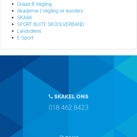
Graad 8 Inligting
Akademie | Inligting vir leerders
SKAAK
SPORT BUITE SKOOLVERBAND
Landsdiens
E-Sport
SKAKEL ONS
018 462 8423