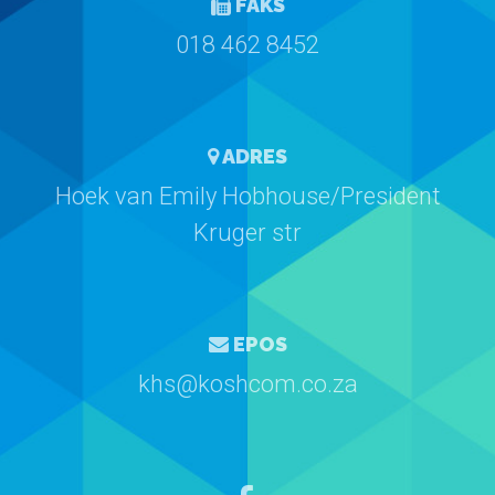
FAKS
018 462 8452
ADRES
Hoek van Emily Hobhouse/President
Kruger str
EPOS
khs@koshcom.co.za