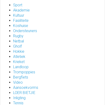
Sport
Akademie
Kultuur
Fasiliteite
Koshuise
Ondersteuners
Rugby
Netbal
Gholf
Hokkie
Atletiek
Krieket
Landloop
Trompoppies
Bergfiets
Video
Aansoekvorms
LOER BIETJIE
Inligting
Tennis