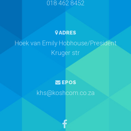
018 462 8452
ADRES
Hoek van Emily Hobhouse/President
Kruger str
EPOS
khs@koshcom.co.za