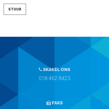
STUUR
SKAKEL ONS
018 462 8423
FAKS