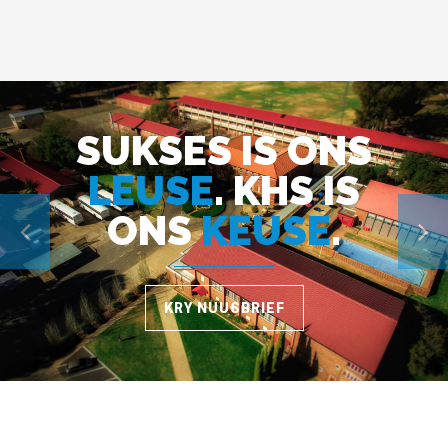
SUKSES IS ONS
LEUSE
. KHS IS
ONS
KEUSE
.
KRY NUUSBRIEF