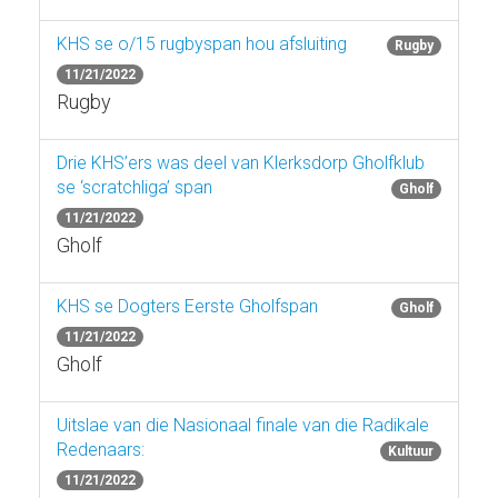
KHS se o/15 rugbyspan hou afsluiting
Rugby
11/21/2022
Rugby
Drie KHS’ers was deel van Klerksdorp Gholfklub
se ‘scratchliga’ span
Gholf
11/21/2022
Gholf
KHS se Dogters Eerste Gholfspan
Gholf
11/21/2022
Gholf
Uitslae van die Nasionaal finale van die Radikale
Redenaars:
Kultuur
11/21/2022