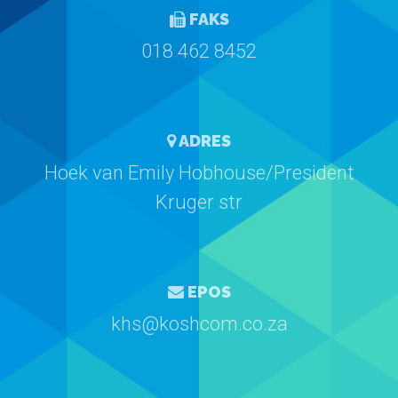
FAKS
018 462 8452
ADRES
Hoek van Emily Hobhouse/President
Kruger str
EPOS
khs@koshcom.co.za