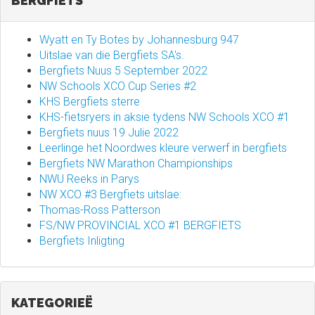
BERGFIETS
Wyatt en Ty Botes by Johannesburg 947
Uitslae van die Bergfiets SA's.
Bergfiets Nuus 5 September 2022
NW Schools XCO Cup Series #2
KHS Bergfiets sterre
KHS-fietsryers in aksie tydens NW Schools XCO #1
Bergfiets nuus 19 Julie 2022
Leerlinge het Noordwes kleure verwerf in bergfiets
Bergfiets NW Marathon Championships
NWU Reeks in Parys
NW XCO #3 Bergfiets uitslae:
Thomas-Ross Patterson
FS/NW PROVINCIAL XCO #1 BERGFIETS
Bergfiets Inligting
KATEGORIEË