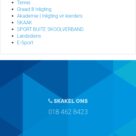
Tennis
Graad 8 Inligting
Akademie | Inligting vir leerders
SKAAK
SPORT BUITE SKOOLVERBAND
Landsdiens
E-Sport
SKAKEL ONS
018 462 8423