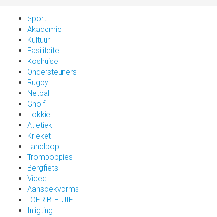
Sport
Akademie
Kultuur
Fasiliteite
Koshuise
Ondersteuners
Rugby
Netbal
Gholf
Hokkie
Atletiek
Krieket
Landloop
Trompoppies
Bergfiets
Video
Aansoekvorms
LOER BIETJIE
Inligting