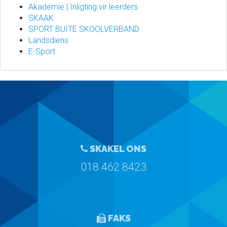
Akademie | Inligting vir leerders
SKAAK
SPORT BUITE SKOOLVERBAND
Landsdiens
E-Sport
SKAKEL ONS
018 462 8423
FAKS