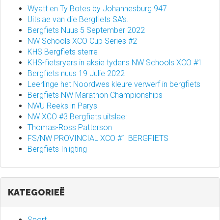
Wyatt en Ty Botes by Johannesburg 947
Uitslae van die Bergfiets SA's.
Bergfiets Nuus 5 September 2022
NW Schools XCO Cup Series #2
KHS Bergfiets sterre
KHS-fietsryers in aksie tydens NW Schools XCO #1
Bergfiets nuus 19 Julie 2022
Leerlinge het Noordwes kleure verwerf in bergfiets
Bergfiets NW Marathon Championships
NWU Reeks in Parys
NW XCO #3 Bergfiets uitslae:
Thomas-Ross Patterson
FS/NW PROVINCIAL XCO #1 BERGFIETS
Bergfiets Inligting
KATEGORIEË
Sport