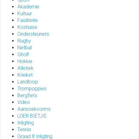
Akademie
Kultuur
Fasiliteite
Koshuise
Ondersteuners
Rugby
Netbal
Gholf
Hokkie
Atletiek
Krieket
Landloop
Trompoppies
Bergfiets
Video
Aansoekvorms
LOER BIETJIE
Inligting
Tennis
Graad 8 Inligting