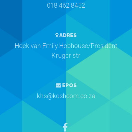
018 462 8452
ADRES
Hoek van Emily Hobhouse/President
Kruger str
EPOS
khs@koshcom.co.za