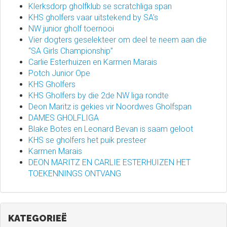
Klerksdorp gholfklub se scratchliga span
KHS gholfers vaar uitstekend by SA’s
NW junior gholf toernooi
Vier dogters geselekteer om deel te neem aan die
“SA Girls Championship”
Carlie Esterhuizen en Karmen Marais
Potch Junior Ope
KHS Gholfers
KHS Gholfers by die 2de NW liga rondte
Deon Maritz is gekies vir Noordwes Gholfspan
DAMES GHOLFLIGA
Blake Botes en Leonard Bevan is saam geloot
KHS se gholfers het puik presteer
Karmen Marais
DEON MARITZ EN CARLIE ESTERHUIZEN HET
TOEKENNINGS ONTVANG
KATEGORIEË