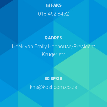
FAKS
018 462 8452
ADRES
Hoek van Emily Hobhouse/President
Kruger str
EPOS
khs@koshcom.co.za