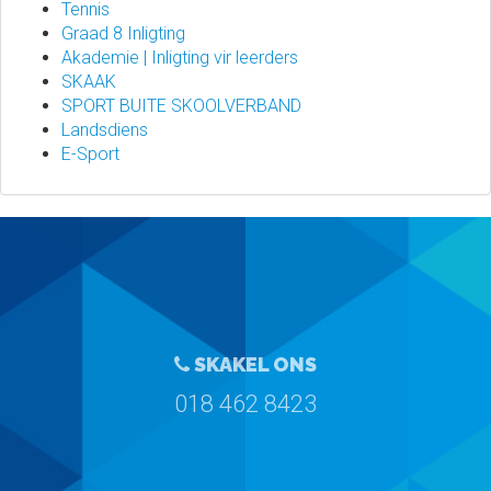
Tennis
Graad 8 Inligting
Akademie | Inligting vir leerders
SKAAK
SPORT BUITE SKOOLVERBAND
Landsdiens
E-Sport
SKAKEL ONS
018 462 8423