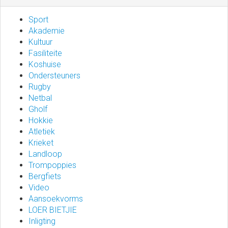
Sport
Akademie
Kultuur
Fasiliteite
Koshuise
Ondersteuners
Rugby
Netbal
Gholf
Hokkie
Atletiek
Krieket
Landloop
Trompoppies
Bergfiets
Video
Aansoekvorms
LOER BIETJIE
Inligting